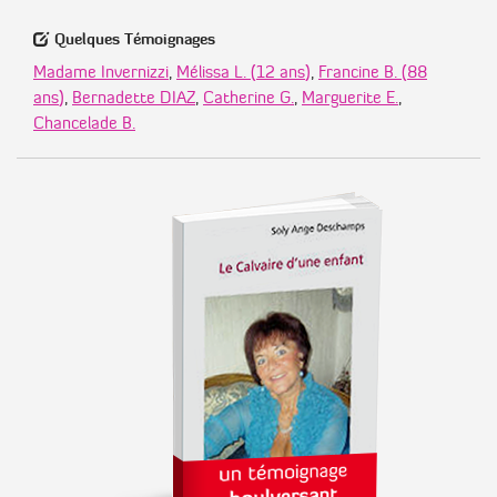
Quelques Témoignages
Madame Invernizzi
,
Mélissa L. (12 ans)
,
Francine B. (88
ans)
,
Bernadette DIAZ
,
Catherine G.
,
Marguerite E.
,
Chancelade B.