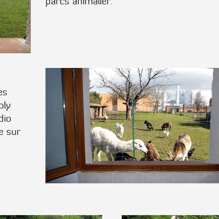
parcs animalier.
es
oly
dio
e sur